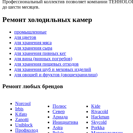
Профессиональный коллектив позволяет компании TEHHOLOD пр
до шести месяцев.
Ремонт холодильных камер
промышленные
для цветов
для хранения мяса
для хранения сыра
для хранения пивных кег
для вина (винных погребов)
для хранения пищевых отходов
для хранения шуб и меховых изделий
для овощей и фруктов (овощехранилищ)
Ремонт любых брендов
Norcool
Полюс
Kide
Irbis
Север
Rivacold
Kifato
Ариада
Hackman
Zanotti
Инициатива
Skycold
Uniblock
Astra
Porkka
Профхолод
Polair
Марихолодмаш