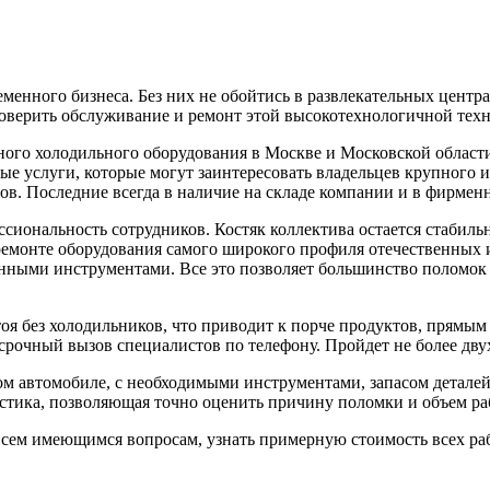
енного бизнеса. Без них не обойтись в развлекательных центрах
доверить обслуживание и ремонт этой высокотехнологичной те
о холодильного оборудования в Москве и Московской области, 
е услуги, которые могут заинтересовать владельцев крупного и 
ов. Последние всегда в наличие на складе компании и в фирмен
ссиональность сотрудников. Костяк коллектива остается стаби
монте оборудования самого широкого профиля отечественных и
ными инструментами. Все это позволяет большинство поломок ус
тоя без холодильников, что приводит к порче продуктов, прямы
срочный вызов специалистов по телефону. Пройдет не более дву
 автомобиле, с необходимыми инструментами, запасом деталей. 
остика, позволяющая точно оценить причину поломки и объем ра
сем имеющимся вопросам, узнать примерную стоимость всех ра