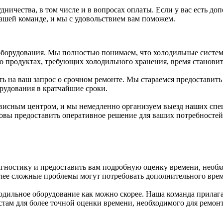
ничества, в том числе и в вопросах оплаты. Если у вас есть д
нашей команде, и мы с удовольствием вам поможем.
 оборудования. Мы полностью понимаем, что холодильные систе
т о продуктах, требующих холодильного хранения, время станов
ь на ваш запрос о срочном ремонте. Мы стараемся предоставит
рудования в кратчайшие сроки.
висным центром, и мы немедленно организуем выезд наших спе
товы предоставить оперативное решение для ваших потребностей
гностику и предоставить вам подробную оценку времени, необх
более сложные проблемы могут потребовать дополнительного вре
ильное оборудование как можно скорее. Наша команда прилагает
там для более точной оценки времени, необходимого для ремон