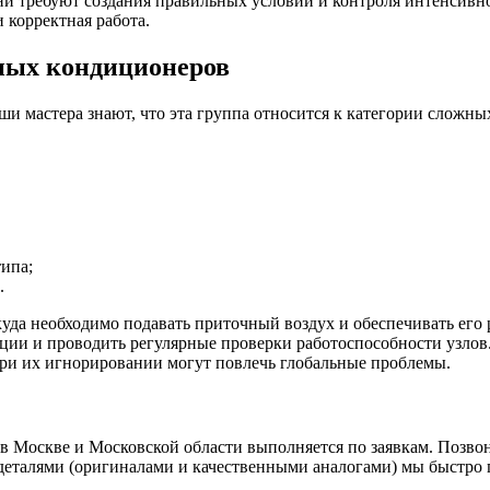
и требуют создания правильных условий и контроля интенсивно
 корректная работа.
ных кондиционеров
и мастера знают, что эта группа относится к категории сложны
ипа;
.
да необходимо подавать приточный воздух и обеспечивать его 
ации и проводить регулярные проверки работоспособности узлов.
при их игнорировании могут повлечь глобальные проблемы.
Москве и Московской области выполняется по заявкам. Позвони
 деталями (оригиналами и качественными аналогами) мы быстро