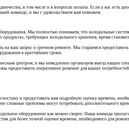
ничества, в том числе и в вопросах оплаты. Если у вас есть д
нашей команде, и мы с удовольствием вам поможем.
 оборудования. Мы полностью понимаем, что холодильные систе
т о продуктах, требующих холодильного хранения, время станов
ь на ваш запрос о срочном ремонте. Мы стараемся предоставит
рудования в кратчайшие сроки.
висным центром, и мы немедленно организуем выезд наших спе
товы предоставить оперативное решение для ваших потребностей
гностику и предоставить вам подробную оценку времени, необх
более сложные проблемы могут потребовать дополнительного вре
ильное оборудование как можно скорее. Наша команда прилагает
там для более точной оценки времени, необходимого для ремон